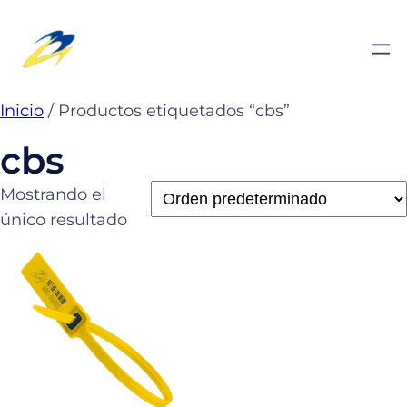
Saltar
al
contenido
Inicio
/ Productos etiquetados “cbs”
cbs
Mostrando el
único resultado